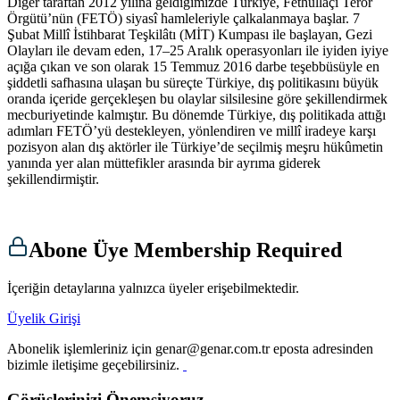
Diğer taraftan 2012 yılına geldiğimizde Türkiye, Fethullaçı Terör
Örgütü’nün (FETÖ) siyasî hamleleriyle çalkalanmaya başlar. 7
Şubat Millî İstihbarat Teşkilâtı (MİT) Kumpası ile başlayan, Gezi
Olayları ile devam eden, 17–25 Aralık operasyonları ile iyiden iyiye
açığa çıkan ve son olarak 15 Temmuz 2016 darbe teşebbüsüyle en
şiddetli safhasına ulaşan bu süreçte Türkiye, dış politikasını büyük
oranda içeride gerçekleşen bu olaylar silsilesine göre şekillendirmek
mecburiyetinde kalmıştır. Bu dönemde Türkiye, dış politikada attığı
adımları FETÖ’yü destekleyen, yönlendiren ve millî iradeye karşı
pozisyon alan dış aktörler ile Türkiye’de seçilmiş meşru hükûmetin
yanında yer alan müttefikler arasında bir ayrıma giderek
şekillendirmiştir.
Abone Üye Membership Required
İçeriğin detaylarına yalnızca üyeler erişebilmektedir.
Üyelik Girişi
Abonelik işlemleriniz için genar@genar.com.tr eposta adresinden
bizimle iletişime geçebilirsiniz.
Görüşlerinizi Önemsiyoruz