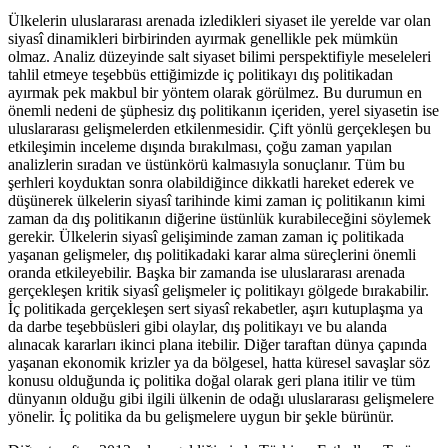
Ülkelerin uluslararası arenada izledikleri siyaset ile yerelde var olan
siyasî dinamikleri birbirinden ayırmak genellikle pek mümkün
olmaz. Analiz düzeyinde salt siyaset bilimi perspektifiyle meseleleri
tahlil etmeye teşebbüs ettiğimizde iç politikayı dış politikadan
ayırmak pek makbul bir yöntem olarak görülmez. Bu durumun en
önemli nedeni de şüphesiz dış politikanın içeriden, yerel siyasetin ise
uluslararası gelişmelerden etkilenmesidir. Çift yönlü gerçekleşen bu
etkileşimin inceleme dışında bırakılması, çoğu zaman yapılan
analizlerin sıradan ve üstünkörü kalmasıyla sonuçlanır. Tüm bu
şerhleri koyduktan sonra olabildiğince dikkatli hareket ederek ve
düşünerek ülkelerin siyasî tarihinde kimi zaman iç politikanın kimi
zaman da dış politikanın diğerine üstünlük kurabileceğini söylemek
gerekir. Ülkelerin siyasî gelişiminde zaman zaman iç politikada
yaşanan gelişmeler, dış politikadaki karar alma süreçlerini önemli
oranda etkileyebilir. Başka bir zamanda ise uluslararası arenada
gerçekleşen kritik siyasî gelişmeler iç politikayı gölgede bırakabilir.
İç politikada gerçekleşen sert siyasî rekabetler, aşırı kutuplaşma ya
da darbe teşebbüsleri gibi olaylar, dış politikayı ve bu alanda
alınacak kararları ikinci plana itebilir. Diğer taraftan dünya çapında
yaşanan ekonomik krizler ya da bölgesel, hatta küresel savaşlar söz
konusu olduğunda iç politika doğal olarak geri plana itilir ve tüm
dünyanın olduğu gibi ilgili ülkenin de odağı uluslararası gelişmelere
yönelir. İç politika da bu gelişmelere uygun bir şekle bürünür.