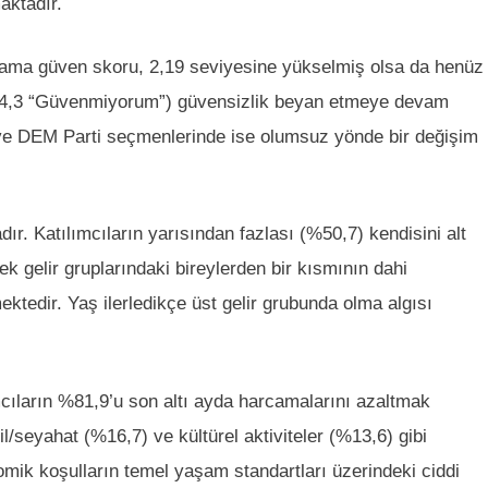
aktadır.
alama güven skoru, 2,19 seviyesine yükselmiş olsa da henüz
%34,3 “Güvenmiyorum”) güvensizlik beyan etmeye devam
i ve DEM Parti seçmenlerinde ise olumsuz yönde bir değişim
ır. Katılımcıların yarısından fazlası (%50,7) kendisini alt
k gelir gruplarındaki bireylerden bir kısmının dahi
ektedir. Yaş ilerledikçe üst gelir grubunda olma algısı
mcıların %81,9’u son altı ayda harcamalarını azaltmak
l/seyahat (%16,7) ve kültürel aktiviteler (%13,6) gibi
omik koşulların temel yaşam standartları üzerindeki ciddi