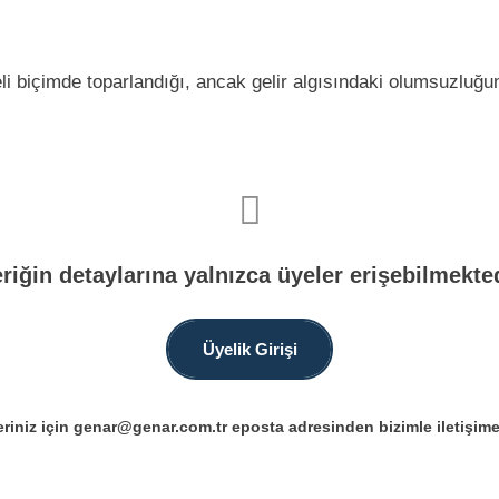
 biçimde toparlandığı, ancak gelir algısındaki olumsuzluğ
eriğin detaylarına yalnızca üyeler erişebilmekted
Üyelik Girişi
riniz için genar@genar.com.tr eposta adresinden bizimle iletişime 