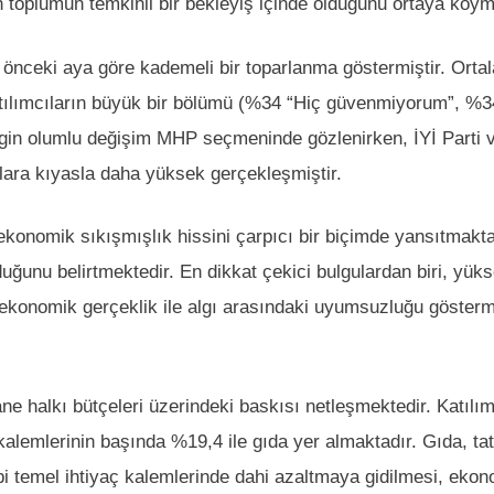
 toplumun temkinli bir bekleyiş içinde olduğunu ortaya koym
 önceki aya göre kademeli bir toparlanma göstermiştir. Ort
atılımcıların büyük bir bölümü (%34 “Hiç güvenmiyorum”, 
lirgin olumlu değişim MHP seçmeninde gözlenirken, İYİ Part
lara kıyasla daha yüksek gerçekleşmiştir.
 ekonomik sıkışmışlık hissini çarpıcı bir biçimde yansıtmaktad
ğunu belirtmektedir. En dikkat çekici bulgulardan biri, yükse
m, ekonomik gerçeklik ile algı arasındaki uyumsuzluğu gösterm
e halkı bütçeleri üzerindeki baskısı netleşmektedir. Katılı
alemlerinin başında %19,4 ile gıda yer almaktadır. Gıda, tati
ibi temel ihtiyaç kalemlerinde dahi azaltmaya gidilmesi, ekon