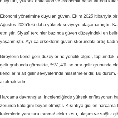
bulguları, yüksek enflasyon ve ekonomik baskı altında kalan
Ekonomi yönetimine duyulan güven, Ekim 2025 itibarıyla bir
Ağustos 2025’teki daha yüksek seviyeye ulaşamamıştır. K
etmiştir. Siyasî tercihler bazında güven düzeyindeki en be
yaşanmıştır. Ayrıca erkeklerin güven skorundaki artış kadın
Bireylerin kendi gelir düzeylerine yönelik algısı, toplumdaki
gelir grubunda görmekte, %31,4’ü ise orta gelir grubunda oldu
kendilerini alt gelir seviyelerinde hissetmeleridir. Bu duru
azalmaktadır.
Harcama davranışları incelendiğinde yüksek enflasyonun han
zorunda kaldığını beyan etmiştir. Kısıntıya gidilen harcama k
kalemlerin yanı sıra ısınma/ elektrik/su, ulaşım ve sağlık g