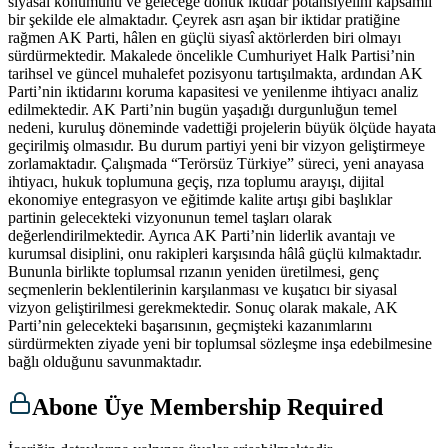
siyasal konumunu ve geleceğe dönük iktidar potansiyelini kapsamlı
bir şekilde ele almaktadır. Çeyrek asrı aşan bir iktidar pratiğine
rağmen AK Parti, hâlen en güçlü siyasî aktörlerden biri olmayı
sürdürmektedir. Makalede öncelikle Cumhuriyet Halk Partisi’nin
tarihsel ve güncel muhalefet pozisyonu tartışılmakta, ardından AK
Parti’nin iktidarını koruma kapasitesi ve yenilenme ihtiyacı analiz
edilmektedir. AK Parti’nin bugün yaşadığı durgunluğun temel
nedeni, kuruluş döneminde vadettiği projelerin büyük ölçüde hayata
geçirilmiş olmasıdır. Bu durum partiyi yeni bir vizyon geliştirmeye
zorlamaktadır. Çalışmada “Terörsüz Türkiye” süreci, yeni anayasa
ihtiyacı, hukuk toplumuna geçiş, rıza toplumu arayışı, dijital
ekonomiye entegrasyon ve eğitimde kalite artışı gibi başlıklar
partinin gelecekteki vizyonunun temel taşları olarak
değerlendirilmektedir. Ayrıca AK Parti’nin liderlik avantajı ve
kurumsal disiplini, onu rakipleri karşısında hâlâ güçlü kılmaktadır.
Bununla birlikte toplumsal rızanın yeniden üretilmesi, genç
seçmenlerin beklentilerinin karşılanması ve kuşatıcı bir siyasal
vizyon geliştirilmesi gerekmektedir. Sonuç olarak makale, AK
Parti’nin gelecekteki başarısının, geçmişteki kazanımlarını
sürdürmekten ziyade yeni bir toplumsal sözleşme inşa edebilmesine
bağlı olduğunu savunmaktadır.
Abone Üye Membership Required