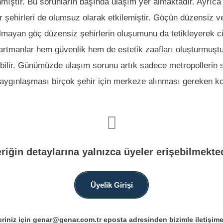
ınmıştır. Bu sorunların başında ulaşım yer almaktadır. Ayrıc
şehirleri de olumsuz olarak etkilemiştir. Göçün düzensiz ve
i olmayan göç düzensiz şehirlerin oluşumunu da tetikleyerek c
artmanlar hem güvenlik hem de estetik zaafları oluşturmuştur.
ebilir. Günümüzde ulaşım sorunu artık sadece metropolleri
n yaygınlaşması birçok şehir için merkeze alınması gereken k
eriğin detaylarına yalnızca üyeler erişebilmekted
Üyelik Girişi
riniz için genar@genar.com.tr eposta adresinden bizimle iletişime 