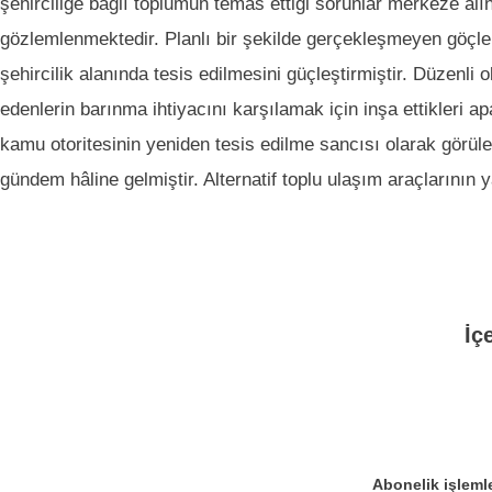
şehirciliğe bağlı toplumun temas ettiği sorunlar merkeze al
gözlemlenmektedir. Planlı bir şekilde gerçekleşmeyen göçler 
şehircilik alanında tesis edilmesini güçleştirmiştir. Düzenl
edenlerin barınma ihtiyacını karşılamak için inşa ettikleri ap
kamu otoritesinin yeniden tesis edilme sancısı olarak görül
gündem hâline gelmiştir. Alternatif toplu ulaşım araçlarını
İç
Abonelik işlemle