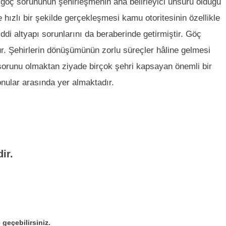
a göç sorununun şehirleşmenin ana belirleyici unsuru olduğu
 hızlı bir şekilde gerçekleşmesi kamu otoritesinin özellikle
iddi altyapı sorunlarını da beraberinde getirmiştir. Göç
 Şehirlerin dönüşümünün zorlu süreçler hâline gelmesi
n sorunu olmaktan ziyade birçok şehri kapsayan önemli bir
onular arasında yer almaktadır.
ir.
geçebilirsiniz.