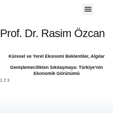
Kurumsal
Raporlar
İletişim
Üyelik Girişi
Prof. Dr. Rasim Özcan
Küresel ve Yerel Ekonomi Beklentiler, Algılar
Genişlemecilikten Sıkılaşmaya: Türkiye’nin
Ekonomik Görünümü
1
2
3